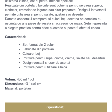
utilizarea zilnica, cat si pentru mesele speciale.
Realizate din portelan, bolurile sunt potrivite pentru servirea supelor,
ciorbelor, cremelor de legume sau altor preparate. Designul lor versatil
permite utilizarea si pentru salate, gustari sau deserturi.
Datorita aspectului atemporal si culorii bej, acestea se combina cu
usurinta cu alte piese de vesela si accesorii de masa. Setul reprezinta
o alegere practica pentru orice bucatarie si poate fi oferit si cadou.
Caracteristici:
Set format din 2 boluri
Fabricate din portelan
Culoare: bej
Potrivite pentru supa, ciorba, creme, salate sau deserturi
Design versatil si usor de asortat
Potrivite pentru utilizare zilnica
Volum:
450 ml / bol
Dimensiune:
Ø 14x6 cm
Material:
portelan
Specificaţii