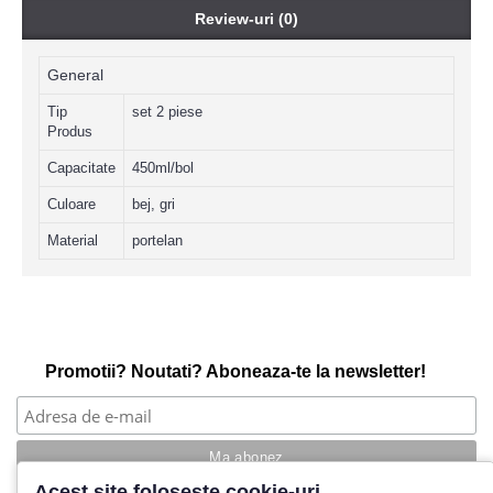
Review-uri (0)
General
Tip
set 2 piese
Produs
Capacitate
450ml/bol
Culoare
bej, gri
Material
portelan
Promotii? Noutati? Aboneaza-te la newsletter!
Acest site foloseste cookie-uri