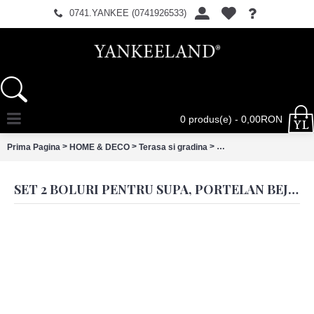
0741.YANKEE (0741926533)
0 produs(e) - 0,00RON
>
>
>
Prima Pagina
HOME & DECO
Terasa si gradina
Set 2 boluri pentru supa,
SET 2 BOLURI PENTRU SUPA, PORTELAN BEJ, 450 ML