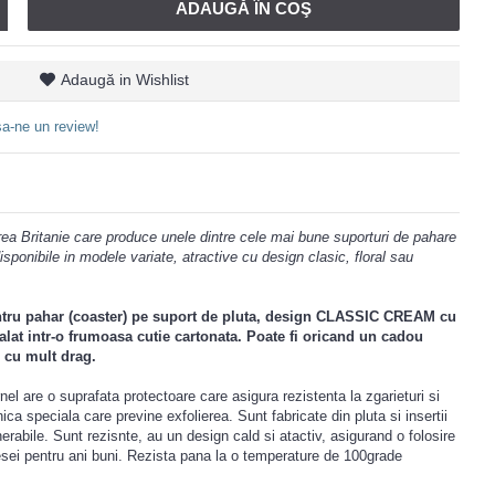
ADAUGĂ ÎN COŞ
Adaugă in Wishlist
a-ne un review!
a Britanie care produce unele dintre cele mai bune suporturi de pahare
disponibile in modele variate, atractive cu design clasic, floral sau
entru pahar (coaster) pe suport de pluta, design CLASSIC CREAM
cu
at intr-o frumoasa cutie cartonata. Poate fi oricand un cadou
i cu mult drag.
el are o suprafata protectoare care asigura rezistenta la zgarieturi si
nica speciala care previne exfolierea. Sunt fabricate din pluta si insertii
rabile. Sunt rezisnte, au un design cald si atactiv, asigurand o folosire
esei pentru ani buni. Rezista pana la o temperature de 100grade