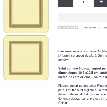
-
+
0 review-uri
Las
•
Pimpernel este o companie din Mare
si farfurii cu suport de plută. Sunt 
modern.
Setul contine 6 bucati suport p
dimensiunea 10.5 x10.5 cm, ambal
inedit, pe care oricine il va folos
Fiecare suport pentru pahar Pimpern
pete. Laturile sunt sigilate cu o teh
de lemn de eucalipt din surse regene
de lunga durata, dar si protectia m
Celsius.