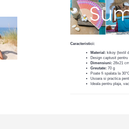
Caracteristici:
Material:
kikoy (textil 
Design captusit pentru 
Dimensiuni:
28x21 c
Greutate:
70 g
Poate fi spalata la 30°
Usoara si practica pentr
Ideala pentru plaja, va