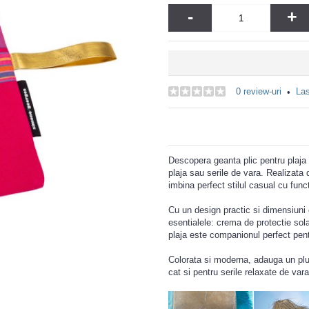
-
+
0 review-uri
Las
•
Descopera geanta plic pentru plaja
plaja sau serile de vara. Realizata 
imbina perfect stilul casual cu funct
Cu un design practic si dimensiuni 
esentialele: crema de protectie sola
plaja este companionul perfect pen
Colorata si moderna, adauga un plus d
cat si pentru serile relaxate de vara