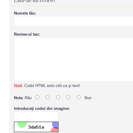
Lasa-ne un review!
Numele tău:
Review-ul tau:
Notă:
Codul HTML este citit ca şi text!
Nota:
Rău
Bun
Introduceţi codul din imagine: