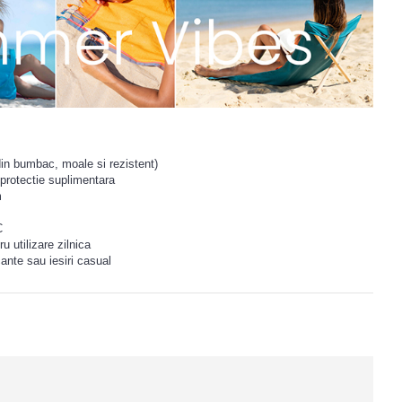
din bumbac, moale si rezistent)
protectie suplimentara
m
C
u utilizare zilnica
cante sau iesiri casual