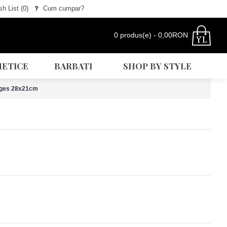
h List (
0
)
Cum cumpar?
0 produs(e) - 0,00RON
ETICE
BARBATI
SHOP BY STYLE
orges 28x21cm