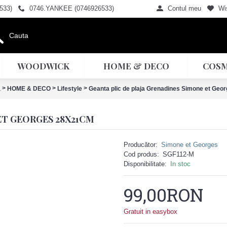
533)
0746.YANKEE (0746926533)
Contul meu
Wis
WOODWICK
HOME & DECO
COSM
>
>
>
a
HOME & DECO
Lifestyle
Geanta plic de plaja Grenadines Simone et Ge
ET GEORGES 28X21CM
Producător:
Simone et Georges
Cod produs:
SGF112-M
Disponibilitate:
In stoc
99,00RON
Gratuit in easybox