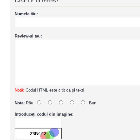
Lasa-ne un review!
Numele tău:
Review-ul tau:
Notă:
Codul HTML este citit ca şi text!
Nota:
Rău
Bun
Introduceţi codul din imagine: