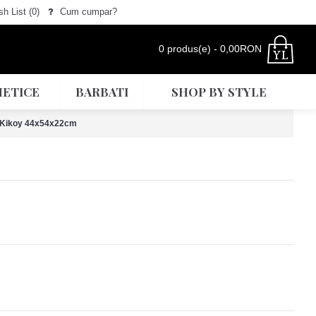
h List (
0
)
Cum cumpar?
0 produs(e) - 0,00RON
ETICE
BARBATI
SHOP BY STYLE
c Kikoy 44x54x22cm