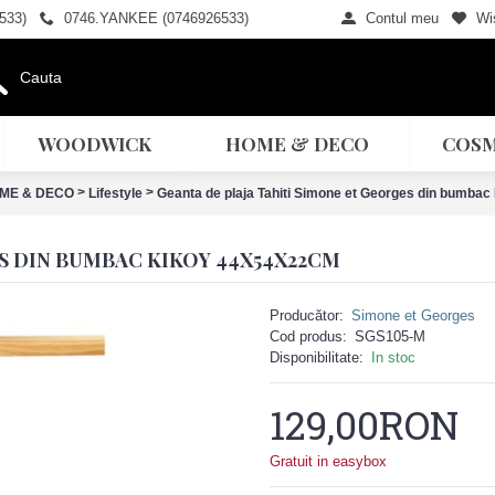
533)
0746.YANKEE (0746926533)
Contul meu
Wis
WOODWICK
HOME & DECO
COSM
>
>
ME & DECO
Lifestyle
Geanta de plaja Tahiti Simone et Georges din bumba
S DIN BUMBAC KIKOY 44X54X22CM
Producător:
Simone et Georges
Cod produs:
SGS105-M
Disponibilitate:
In stoc
129,00RON
Gratuit in easybox