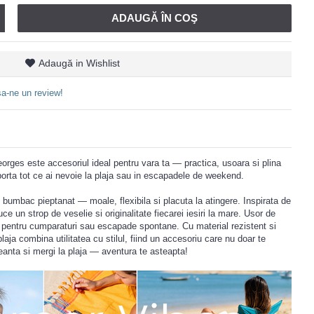
ADAUGĂ ÎN COŞ
Adaugă in Wishlist
a-ne un review!
rges este accesoriul ideal pentru vara ta — practica, usoara si plina
porta tot ce ai nevoie la plaja sau in escapadele de weekend.
bumbac pieptanat — moale, flexibila si placuta la atingere. Inspirata de
 un strop de veselie si originalitate fiecarei iesiri la mare. Usor de
 si pentru cumparaturi sau escapade spontane. Cu material rezistent si
aja combina utilitatea cu stilul, fiind un accesoriu care nu doar te
i geanta si mergi la plaja — aventura te asteapta!