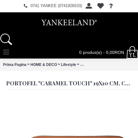
0741.YANKEE (0741926533)
0 produs(e) - 0,00RON
>
>
>
Prima Pagina
HOME & DECO
Lifestyle
Portofel "Caramel Touch" 19x10 
PORTOFEL "CARAMEL TOUCH" 19X10 CM, CLAYRE & EEF