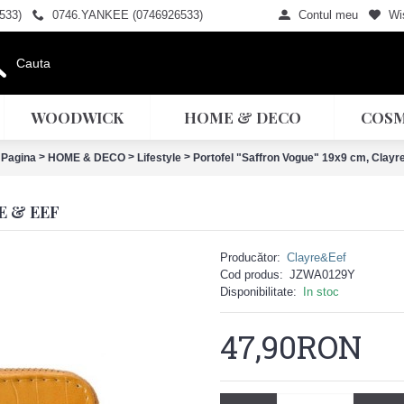
533)
0746.YANKEE (0746926533)
Contul meu
Wis
WOODWICK
HOME & DECO
COSM
>
>
>
 Pagina
HOME & DECO
Lifestyle
Portofel "Saffron Vogue" 19x9 cm, Clayr
E & EEF
Producător:
Clayre&Eef
Cod produs:
JZWA0129Y
Disponibilitate:
In stoc
47,90RON