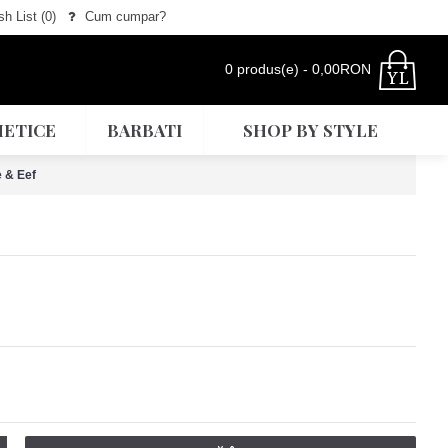
h List (
0
)
Cum cumpar?
0 produs(e) - 0,00RON
ETICE
BARBATI
SHOP BY STYLE
e & Eef