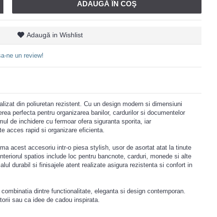
ADAUGĂ ÎN COŞ
Adaugă in Wishlist
a-ne un review!
ealizat din poliuretan rezistent. Cu un design modern si dimensiuni
rea perfecta pentru organizarea banilor, cardurilor si documentelor
emul de inchidere cu fermoar ofera siguranta sporita, iar
e acces rapid si organizare eficienta.
ma acest accesoriu intr-o piesa stylish, usor de asortat atat la tinute
 Interiorul spatios include loc pentru bancnote, carduri, monede si alte
lul durabil si finisajele atent realizate asigura rezistenta si confort in
 combinatia dintre functionalitate, eleganta si design contemporan.
atorii sau ca idee de cadou inspirata.