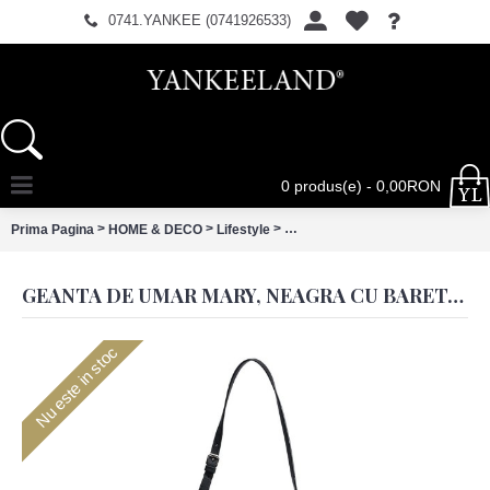
0741.YANKEE (0741926533)
0 produs(e) - 0,00RON
>
>
>
Prima Pagina
HOME & DECO
Lifestyle
Geanta de umar Mary, neagra cu 
GEANTA DE UMAR MARY, NEAGRA CU BARETA REGLABILA 33X13X23 CM
Nu este in stoc