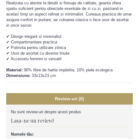
Realizata cu atentie la detalii si finisaje de calitate, geanta ofera
spatiu suficient pentru obiectele esentiale de zi cu zi, pastrand in
acelasi timp un aspect rafinat si minimalist. Cureaua practica de umar
asigura confort in purtare, iar culoarea clasica o face usor de asortat
in orice sezon.
✔ Design elegant si minimalist
✔ Compartimentare practica
✔ Potrivita pentru utilizare zilnica
✔ Usor de asortat cu diverse tinute
✔ Accesoriu feminin si versatil
Material:
90% fibre de hartie impletita, 10% piele ecologica
Dimensiune:
33x13x23 cm
Review-uri (0)
Nu sunt review-uri despre acest produs.
Lasa-ne un review!
Numele tău: