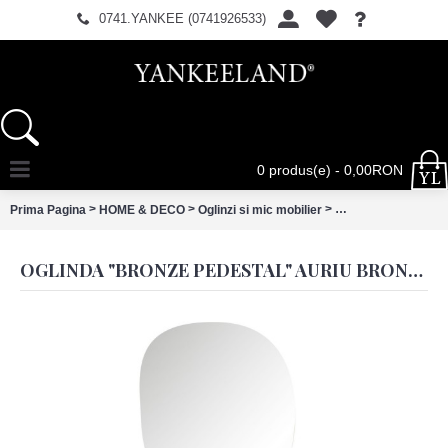
0741.YANKEE (0741926533)
0 produs(e) - 0,00RON
>
>
>
Prima Pagina
HOME & DECO
Oglinzi si mic mobilier
Oglinda "Bronze Pe
OGLINDA "BRONZE PEDESTAL" AURIU BRONZ 15X13X36 CM, CLAYRE & EEF