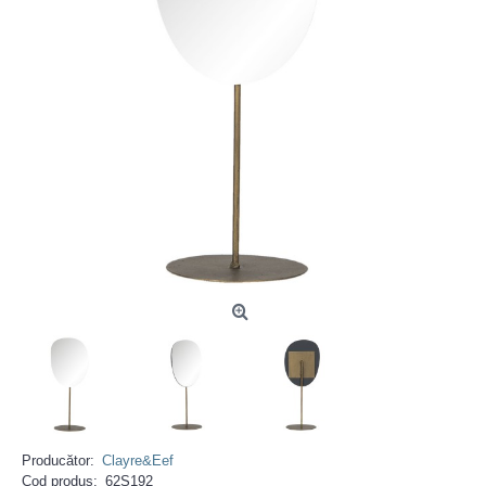
Producător:
Clayre&Eef
Cod produs:
62S192