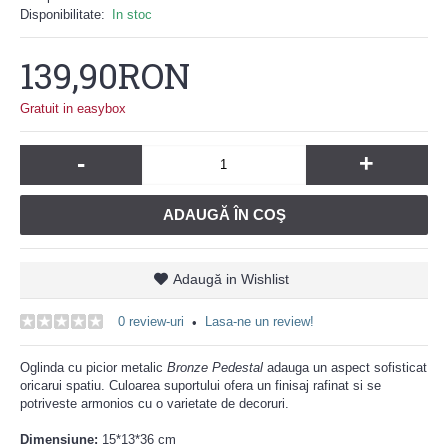
Disponibilitate:
In stoc
139,90RON
Gratuit in easybox
-
+
ADAUGĂ ÎN COŞ
Adaugă in Wishlist
0 review-uri
Lasa-ne un review!
•
Oglinda cu picior metalic
Bronze Pedestal
adauga un aspect sofisticat
oricarui spatiu. Culoarea suportului ofera un finisaj rafinat si se
potriveste armonios cu o varietate de decoruri.
Dimensiune:
15*13*36 cm