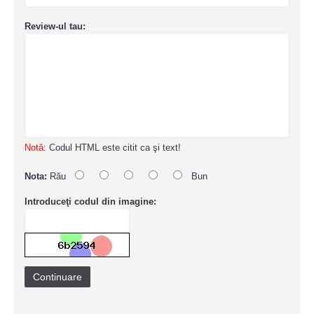
Review-ul tau:
Notă:
Codul HTML este citit ca şi text!
Nota:
Rău
Bun
Introduceţi codul din imagine:
Continuare