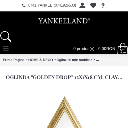
0741.YANKEE (0741926533)
0 produs(e) - 0,00RON
>
>
>
Prima Pagina
HOME & DECO
Oglinzi si mic mobilier
Oglinda "Golden Dr
OGLINDA "GOLDEN DROP" 12X1X18 CM, CLAYRE & EEF