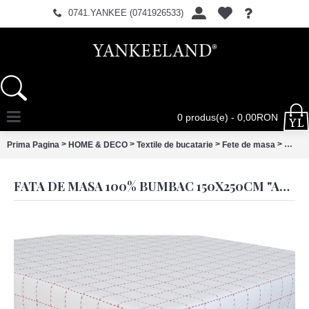
0741.YANKEE (0741926533)
0 produs(e) - 0,00RON
>
>
>
>
Prima Pagina
HOME & DECO
Textile de bucatarie
Fete de masa
Fata 
FATA DE MASA 100% BUMBAC 150X250CM "ALPHABET RED", CLAYRE & EEF