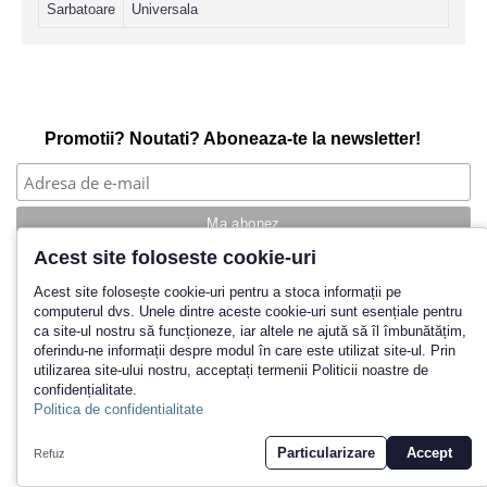
Sarbatoare
Universala
Promotii? Noutati? Aboneaza-te la newsletter!
Acest site foloseste cookie-uri
Povestea noastra
Acest site folosește cookie-uri pentru a stoca informații pe
computerul dvs. Unele dintre aceste cookie-uri sunt esențiale pentru
Cum cumpar?
ca site-ul nostru să funcționeze, iar altele ne ajută să îl îmbunătățim,
Termeni si conditii
oferindu-ne informații despre modul în care este utilizat site-ul. Prin
Politica de retur
utilizarea site-ului nostru, acceptați termenii Politicii noastre de
Contact
confidențialitate.
Inregistrare
Politica de confidentialitate
© 2026 Yankeeland SRL
Particularizare
Accept
Refuz