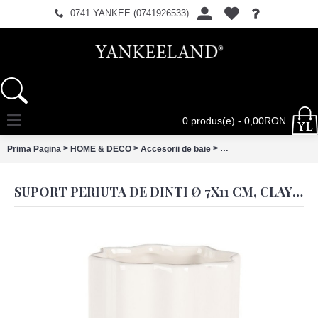
0741.YANKEE (0741926533)
0 produs(e) - 0,00RON
>
>
>
Prima Pagina
HOME & DECO
Accesorii de baie
Suport periuta de dinti 
SUPORT PERIUTA DE DINTI Ø 7X11 CM, CLAYRE & EEF