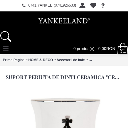
0741.YANKEE (0741926533)
0 produs(e) - 0,00RON
>
>
>
Prima Pagina
HOME & DECO
Accesorii de baie
Suport periuta de dinti
SUPORT PERIUTA DE DINTI CERAMICA "CROWN" Ø 8X11 CM, CLAYRE & EEF