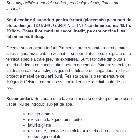
Sunt disponibile in modele variate, cu design clasic, floral sau
modern.
Setul contine 4 suporturi pentru farfurii (placemats) pe suport de
pluta, design
BOTANIC GARDEN CHINTZ
cu dimensiunea 40.1 x
29.8cm. Poate fi oricand un cadou inedit, pe care oricine il va
folosi cu mult drag.
Fiecare suport pentru farfurii Pimpernel are o suprafata protectoare
care asigura rezistenta la zgarieturi si pete. Laturile sunt sigilate cu o
tehnica speciala care previne exfolierea. Sunt fabricate din pluta si
insertii de lemn de eucalipt din surse regenerabile. Sunt rezistente, au
un design cald si atactiv, asigurand o folosire de lunga durata, dar si
protectia mesei pentru ani buni. Rezista pana la o temperature de
100grade Celsius, dar nu asezati oala fierbinte imediat luata de pe
foc.
Recomandari:
Se curata cu o laveta umeda si se sterg cu un prosop
uscat. Nu se introduc sub jet de apa.
design atractiv
rezistente la zgarieturi si pete
laturi sigilate
rezistente, fabricate din pluta si insertii de eucalipt din
surse regenerabile