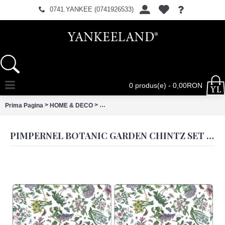
0741.YANKEE (0741926533)
0 produs(e) - 0,00RON
>
>
Prima Pagina
HOME & DECO
PIMPERNEL Botanic Garden Chintz Set 4 Pl
PIMPERNEL BOTANIC GARDEN CHINTZ SET 4 PLACEMATS LARGE 40.10 X 29.80CM