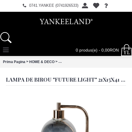
0741.YANKEE (0741926533)
0 produs(e) - 0,00RON
>
>
Prima Pagina
HOME & DECO
Lampa de birou "Future Light" 21x15x41 c
LAMPA DE BIROU "FUTURE LIGHT" 21X15X41 CM E27/MAX 1X60W, CLAYRE & EEF