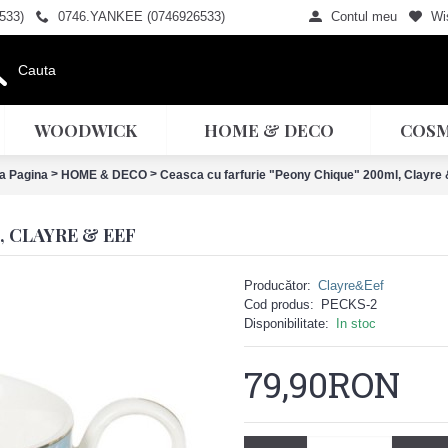
533)
0746.YANKEE (0746926533)
Contul meu
Wis
WOODWICK
HOME & DECO
COSM
>
>
a Pagina
HOME & DECO
Ceasca cu farfurie "Peony Chique" 200ml, Clayre 
, CLAYRE & EEF
Producător:
Clayre&Eef
Cod produs:
PECKS-2
Disponibilitate:
In stoc
79,90RON