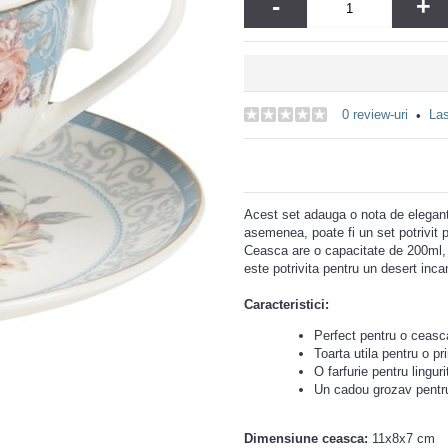
-
+
0 review-uri
Las
•
Acest set adauga o nota de elegan
asemenea, poate fi un set potrivit p
Ceasca are o capacitate de 200ml, p
este potrivita pentru un desert incan
Caracteristici:
Perfect pentru o ceasc
Toarta utila pentru o p
O farfurie pentru lingur
Un cadou grozav pentru
Dimensiune ceasca:
11x8x7 cm