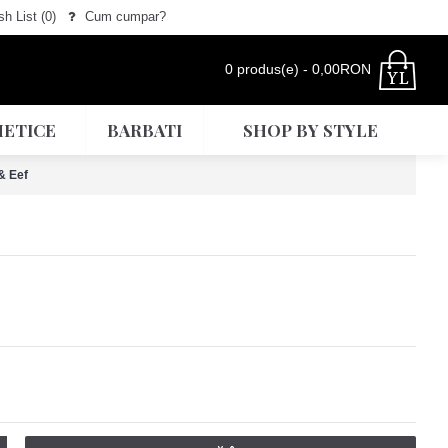
h List (
0
)
Cum cumpar?
0 produs(e) - 0,00RON
ETICE
BARBATI
SHOP BY STYLE
& Eef