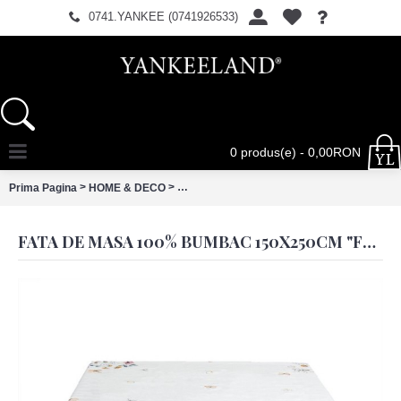
0741.YANKEE (0741926533)
0 produs(e) - 0,00RON
>
>
Prima Pagina
HOME & DECO
Fata de masa 100% bumbac 150x250cm "Fl
FATA DE MASA 100% BUMBAC 150X250CM "FLOWERBOMB", CLAYRE & EEF