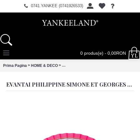
0741.YANKEE (0741926533)
0 produs(e) - 0,00RON
>
>
Prima Pagina
HOME & DECO
Evantai Philippine Simone et Georges bum
EVANTAI PHILIPPINE SIMONE ET GEORGES BUMBAC SI LEMN 23X3CM