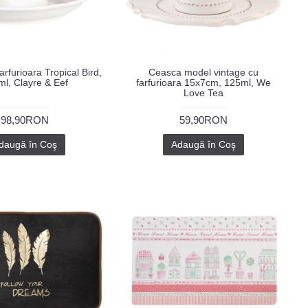
rfurioara Tropical Bird,
Ceasca model vintage cu
l, Clayre & Eef
farfurioara 15x7cm, 125ml, We
Love Tea
98,90RON
59,90RON
daugă în Coş
Adaugă în Coş