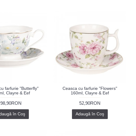
 farfurie "Butterfly"
Ceasca cu farfurie "Flowers"
l, Clayre & Eef
160ml, Clayre & Eef
98,90RON
52,90RON
daugă în Coş
Adaugă în Coş