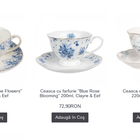
ue Flowers"
Ceasca cu farfurie "Blue Rose
Ceasca cu
& Eef
Blooming" 200ml, Clayre & Eef
220m
72,90RON
oş
Adaugă în Coş
A