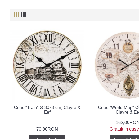
Ceas "Train" Ø 30x3 cm, Clayre &
Ceas "World Map" Ø
Eef
Clayre & Ee
162,00RO
70,90RON
Gratuit in eas