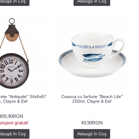
daugă în Coş
Adaugă în Coş
ete "Antiquite" 34x6x67
Ceasca cu farfurie "Beach Life"
, Clayre & Eef
250ml, Clayre & Eef
409,90RON
nsport gratuit!
49,90RON
daugă în Coş
Adaugă în Coş