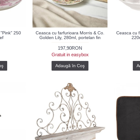
 "Pink" 250
Ceasca cu farfurioara Morris & Co.
Ceasca cu fa
ef
Golden Lily, 280ml, portelan fin
220m
197,90RON
Gratuit in easybox
oş
Adaugă în Coş
A