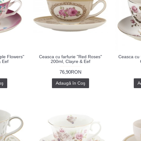
ple Flowers"
Ceasca cu farfurie "Red Roses"
Ceasca cu f
& Eef
200ml, Clayre & Eef
76,90RON
oş
Adaugă în Coş
A