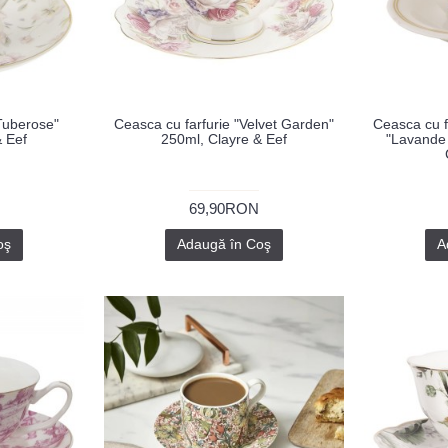
"Tuberose"
Ceasca cu farfurie "Velvet Garden"
Ceasca cu f
& Eef
250ml, Clayre & Eef
"Lavande
69,90RON
oş
Adaugă în Coş
A