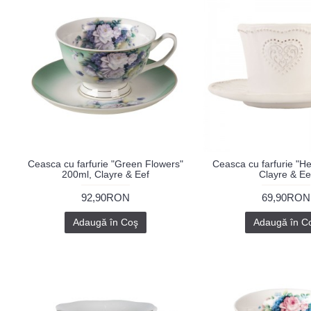
Ceasca cu farfurie "Green Flowers"
Ceasca cu farfurie "He
200ml, Clayre & Eef
Clayre & Ee
92,90RON
69,90RON
Adaugă în Coş
Adaugă în C