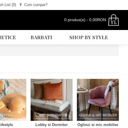
h List (
0
)
Cum cumpar?
0 produs(e) - 0,00RON
ETICE
BARBATI
SHOP BY STYLE
ifestyle
Lobby si Dormitor
Oglinzi si mic mobilier