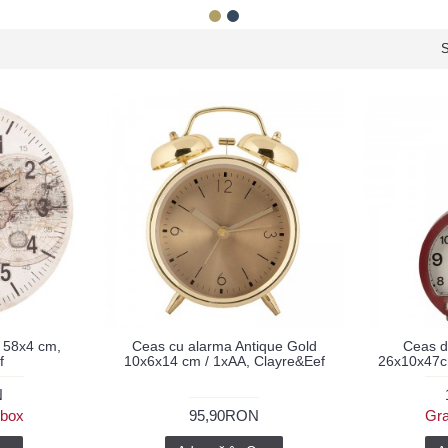
S
 58x4 cm,
Ceas cu alarma Antique Gold
Ceas d
f
10x6x14 cm / 1xAA, Clayre&Eef
26x10x47cm
N
ybox
95,90RON
Gra