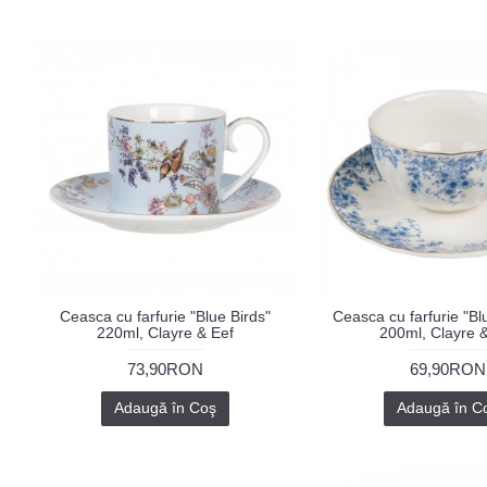
Ceasca cu farfurie "Blue Birds"
Ceasca cu farfurie "Bl
220ml, Clayre & Eef
200ml, Clayre 
73,90RON
69,90RON
Adaugă în Coş
Adaugă în C