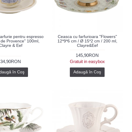
arfurie pentru espresso
Ceasca cu farfurioara "Flowers"
 de Provence" 100ml,
12*9*6 cm / Ø 15*2 cm / 200 ml,
Clayre & Eef
Clayre&Eef
145,90RON
34,90RON
Gratuit in easybox
daugă în Coş
Adaugă în Coş