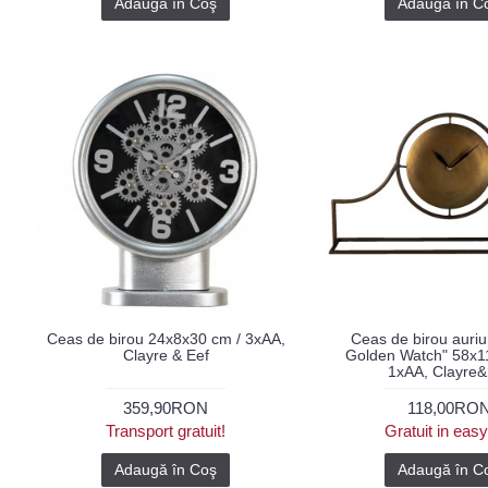
Adaugă în Coş
Adaugă în C
Ceas de birou 24x8x30 cm / 3xAA,
Ceas de birou auri
Clayre & Eef
Golden Watch" 58x1
1xAA, Clayre&
359,90RON
118,00RO
Transport gratuit!
Gratuit in eas
Adaugă în Coş
Adaugă în C