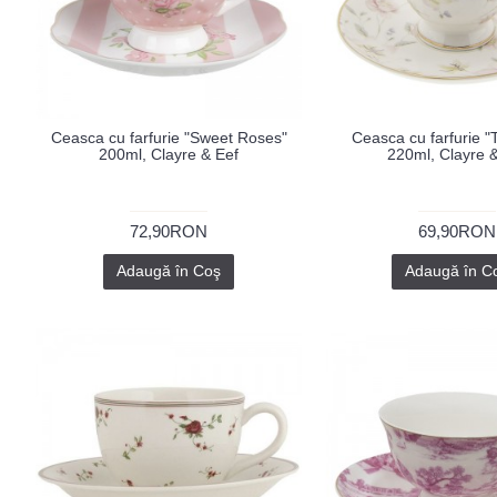
Ceasca cu farfurie "Sweet Roses"
Ceasca cu farfurie 
200ml, Clayre & Eef
220ml, Clayre 
72,90RON
69,90RON
Adaugă în Coş
Adaugă în C