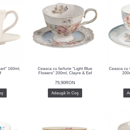
art" 160ml,
Ceasca cu farfurie "Light Blue
Ceasca cu f
f
Flowers" 200ml, Clayre & Eef
200m
79,90RON
oş
Adaugă în Coş
A