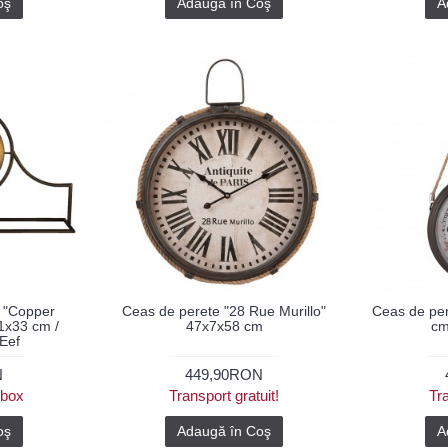
oş
Adaugă în Coş
A
u "Copper
Ceas de perete "28 Rue Murillo"
Ceas de per
1x33 cm /
47x7x58 cm
cm
Eef
N
449,90RON
ybox
Transport gratuit!
Tra
oş
Adaugă în Coş
A