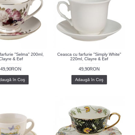
arfurie "Selma" 200ml,
Ceasca cu farfurie "Simply White"
Clayre & Eef
220ml, Clayre & Eef
49,90RON
49,90RON
daugă în Coş
Adaugă în Coş