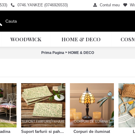
533)
0746.YANKEE (0746926533)
Contul meu
Wis
WOODWICK
HOME & DECO
COSM
>
Prima Pagina
HOME & DECO
radina
Suport farfurii si pahare
Corpuri de iluminat
L