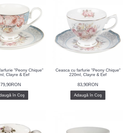
arfurie "Peony Chique"
Ceasca cu farfurie "Peony Chique"
l, Clayre & Eef
220ml, Clayre & Eef
79,90RON
83,90RON
daugă în Coş
Adaugă în Coş