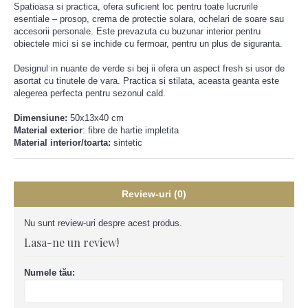
Spatioasa si practica, ofera suficient loc pentru toate lucrurile
esentiale – prosop, crema de protectie solara, ochelari de soare sau
accesorii personale. Este prevazuta cu buzunar interior pentru
obiectele mici si se inchide cu fermoar, pentru un plus de siguranta.
Designul in nuante de verde si bej ii ofera un aspect fresh si usor de
asortat cu tinutele de vara. Practica si stilata, aceasta geanta este
alegerea perfecta pentru sezonul cald.
Dimensiune:
50x13x40 cm
Material exterior
:
fibre de hartie impletita
Material interior/toarta:
sintetic
Review-uri (0)
Nu sunt review-uri despre acest produs.
Lasa-ne un review!
Numele tău: