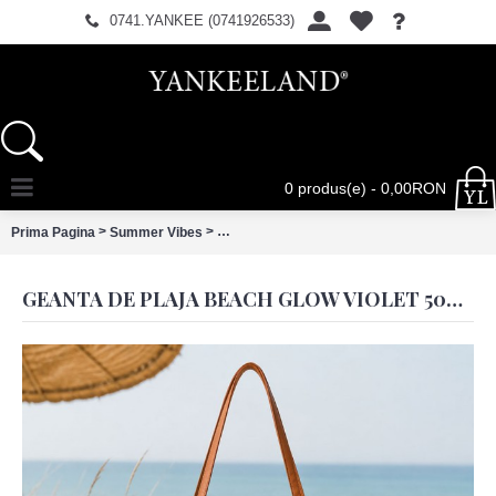
0741.YANKEE (0741926533)
0 produs(e) - 0,00RON
>
>
Prima Pagina
Summer Vibes
Geanta de plaja Beach Glow Violet 50x40 cm
GEANTA DE PLAJA BEACH GLOW VIOLET 50X40 CM, CLAYRE & EEF