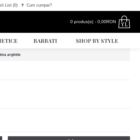
h List (
0
)
Cum cumpar?
0 produs(e) - 0,00RON
ETICE
BARBATI
SHOP BY STYLE
ima argintie