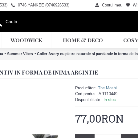
533)
0746.YANKEE (0746926533)
Contul meu
Wis
WOODWICK
HOME & DECO
COSM
>
>
na
Summer Vibes
Colier Avery cu pietre naturale si pandantiv in forma de in
NTIV IN FORMA DE INIMA ARGINTIE
Producător:
The Moshi
Cod produs:
ART10449
Disponibilitate:
In stoc
77,00RON