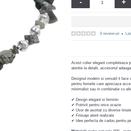
-
+
0 review-uri
Las
•
Acest colier elegant completeaza per
atentie la detalii, accesoriul adauga 
Designul modern si versatil il face u
pentru femeile care apreciaza acceso
minimalist sau in combinatie cu alte 
✔ Design elegant si feminin
✔ Potrivit pentru orice ocazie
✔ Usor de asortat cu diverse tinute
✔ Finisaje atent realizate
✔ Idee perfecta de cadou pentru pe