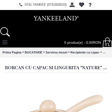
0741.YANKEE (0741926533)
0 produs(e) - 0,00RON
>
>
>
>
Prima Pagina
BUCATARIE
Servirea mesei
Recipiente cu capac
Borcan
BORCAN CU CAPAC SI LINGURITA "NATURE" Ø 8X6CM, CLAYRE & EEF