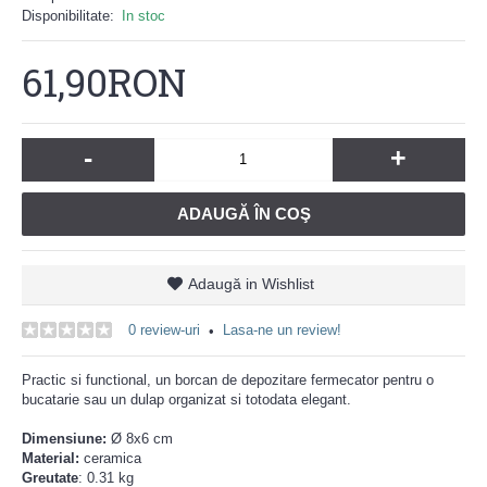
Disponibilitate:
In stoc
61,90RON
-
+
ADAUGĂ ÎN COŞ
Adaugă in Wishlist
0 review-uri
Lasa-ne un review!
•
Practic si functional, un borcan de depozitare fermecator pentru o
bucatarie sau un dulap organizat si totodata elegant.
Dimensiune:
Ø 8x6 cm
Material:
ceramica
Greutate
: 0.31 kg