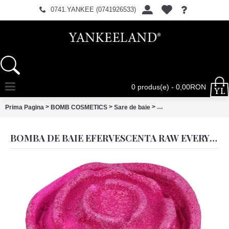
0741.YANKEE (0741926533)
0 produs(e) - 0,00RON
>
>
>
Prima Pagina
BOMB COSMETICS
Sare de baie
Bomba de baie efervesc
BOMBA DE BAIE EFERVESCENTA RAW EVERYTHING'S ROSIE, BOMB COSMETICS 160G