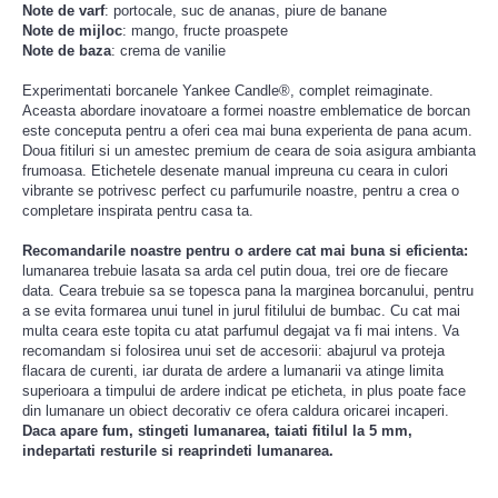
Note de varf
: portocale, suc de ananas, piure de banane
Note de mijloc
: mango, fructe proaspete
Note de baza
: crema de vanilie
Experimentati borcanele Yankee Candle®, complet reimaginate.
Aceasta abordare inovatoare a formei noastre emblematice de borcan
este conceputa pentru a oferi cea mai buna experienta de pana acum.
Doua fitiluri si un amestec premium de ceara de soia asigura ambianta
frumoasa. Etichetele desenate manual impreuna cu ceara in culori
vibrante se potrivesc perfect cu parfumurile noastre, pentru a crea o
completare inspirata pentru casa ta.
Recomandarile noastre pentru o ardere cat mai buna si eficienta:
lumanarea trebuie lasata sa arda cel putin doua, trei ore de fiecare
data. Ceara trebuie sa se topesca pana la marginea borcanului, pentru
a se evita formarea unui tunel in jurul fitilului de bumbac. Cu cat mai
multa ceara este topita cu atat parfumul degajat va fi mai intens. Va
recomandam si folosirea unui set de accesorii: abajurul va proteja
flacara de curenti, iar durata de ardere a lumanarii va atinge limita
superioara a timpului de ardere indicat pe eticheta, in plus poate face
din lumanare un obiect decorativ ce ofera caldura oricarei incaperi.
Daca apare fum, stingeti lumanarea, taiati fitilul la 5 mm,
indepartati resturile si reaprindeti lumanarea.