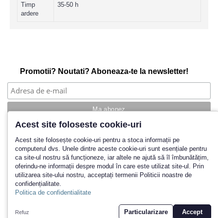
Timp
35-50 h
ardere
Promotii? Noutati? Aboneaza-te la newsletter!
Acest site foloseste cookie-uri
Povestea noastra
Acest site folosește cookie-uri pentru a stoca informații pe
computerul dvs. Unele dintre aceste cookie-uri sunt esențiale pentru
Cum cumpar?
ca site-ul nostru să funcționeze, iar altele ne ajută să îl îmbunătățim,
Termeni si conditii
oferindu-ne informații despre modul în care este utilizat site-ul. Prin
Politica de retur
utilizarea site-ului nostru, acceptați termenii Politicii noastre de
Contact
confidențialitate.
Inregistrare
Politica de confidentialitate
© 2026 Yankeeland SRL
Particularizare
Accept
Refuz