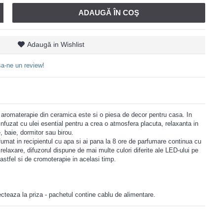
ADAUGĂ ÎN COŞ
Adaugă in Wishlist
a-ne un review!
 aromaterapie din ceramica este si o piesa de decor pentru casa. In
nfuzat cu ulei esential pentru a crea o atmosfera placuta, relaxanta in
e, baie, dormitor sau birou.
fumat in recipientul cu apa si ai pana la 8 ore de parfumare continua cu
elaxare, difuzorul dispune de mai multe culori diferite ale LED-ului pe
astfel si de cromoterapie in acelasi timp.
cteaza la priza - pachetul contine cablu de alimentare.