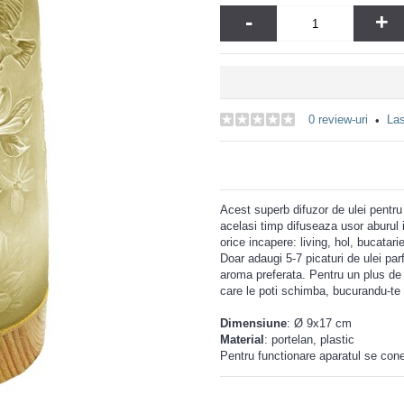
-
+
0 review-uri
Las
•
Acest superb difuzor de ulei pentru
acelasi timp difuseaza usor aburul i
orice incapere: living, hol, bucatari
Doar adaugi 5-7 picaturi de ulei par
aroma preferata. Pentru un plus de r
care le poti schimba, bucurandu-te 
Dimensiune
:
Ø 9x17 cm
Material
: portelan, plastic
Pentru functionare aparatul se cone