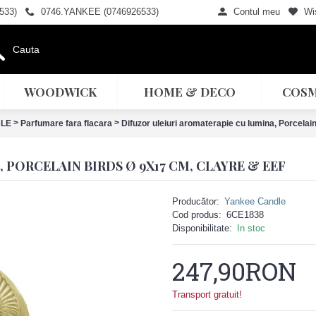
533)
0746.YANKEE (0746926533)
Contul meu
Wis
WOODWICK
HOME & DECO
COSM
>
>
LE
Parfumare fara flacara
Difuzor uleiuri aromaterapie cu lumina, Porcelai
PORCELAIN BIRDS Ø 9X17 CM, CLAYRE & EEF
Producător:
Yankee Candle
Cod produs:
6CE1838
Disponibilitate:
In stoc
247,90RON
Transport gratuit!