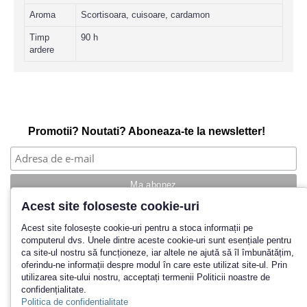
Aroma
Scortisoara, cuisoare, cardamon
Timp
90 h
ardere
Promotii? Noutati? Aboneaza-te la newsletter!
Acest site foloseste cookie-uri
Povestea noastra
Acest site folosește cookie-uri pentru a stoca informații pe
computerul dvs. Unele dintre aceste cookie-uri sunt esențiale pentru
Cum cumpar?
ca site-ul nostru să funcționeze, iar altele ne ajută să îl îmbunătățim,
Termeni si conditii
oferindu-ne informații despre modul în care este utilizat site-ul. Prin
Politica de retur
utilizarea site-ului nostru, acceptați termenii Politicii noastre de
Contact
confidențialitate.
Inregistrare
Politica de confidentialitate