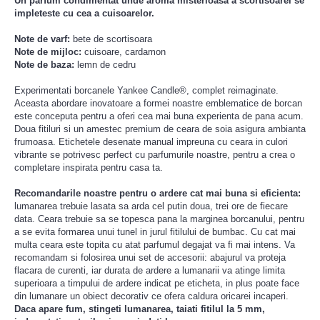
Un parfum condimentat unde aroma misterioasa a scortisoarei se
impleteste cu cea a cuisoarelor.
Note de varf:
bete de s
cortisoara
Note de mijloc:
cuisoare,
cardamon
Note de baza:
lemn de cedru
Experimentati borcanele Yankee Candle®, complet reimaginate.
Aceasta abordare inovatoare a formei noastre emblematice de borcan
este conceputa pentru a oferi cea mai buna experienta de pana acum.
Doua fitiluri si un amestec premium de ceara de soia asigura ambianta
frumoasa. Etichetele desenate manual impreuna cu ceara in culori
vibrante se potrivesc perfect cu parfumurile noastre, pentru a crea o
completare inspirata pentru casa ta.
Recomandarile noastre pentru o ardere cat mai buna si eficienta:
lumanarea trebuie lasata sa arda cel putin doua, trei ore de fiecare
data. Ceara trebuie sa se topesca pana la marginea borcanului, pentru
a se evita formarea unui tunel in jurul fitilului de bumbac. Cu cat mai
multa ceara este topita cu atat parfumul degajat va fi mai intens. Va
recomandam si folosirea unui set de accesorii: abajurul va proteja
flacara de curenti, iar durata de ardere a lumanarii va atinge limita
superioara a timpului de ardere indicat pe eticheta, in plus poate face
din lumanare un obiect decorativ ce ofera caldura oricarei incaperi.
Daca apare fum, stingeti lumanarea, taiati fitilul la 5 mm,