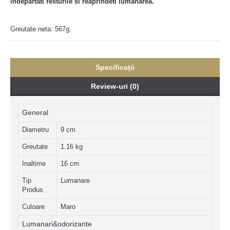
indepartati resturile si reaprindeti lumanarea.
Greutate neta: 567g.
Specificaţii
Review-uri (0)
General
Diametru
9 cm
Greutate
1.16 kg
Inaltime
16 cm
Tip
Lumanare
Produs
Culoare
Maro
Lumanari&odorizante