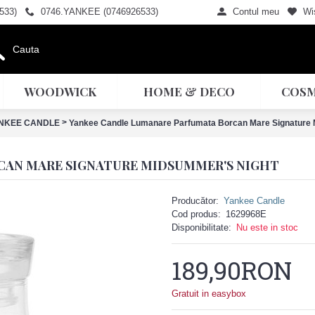
533)
0746.YANKEE (0746926533)
Contul meu
Wis
WOODWICK
HOME & DECO
COSM
>
NKEE CANDLE
Yankee Candle Lumanare Parfumata Borcan Mare Signature 
CAN MARE SIGNATURE MIDSUMMER'S NIGHT
Producător:
Yankee Candle
Cod produs:
1629968E
Disponibilitate:
Nu este in stoc
189,90RON
Gratuit in easybox