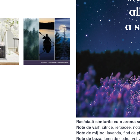
Rasfata-ti simturile cu o aroma 
Note de varf:
citrice
,
ierbacee
,
not
Note de mijloc:
lavanda
,
flori de p
Note de baza:
lemn de cedru
,
veti