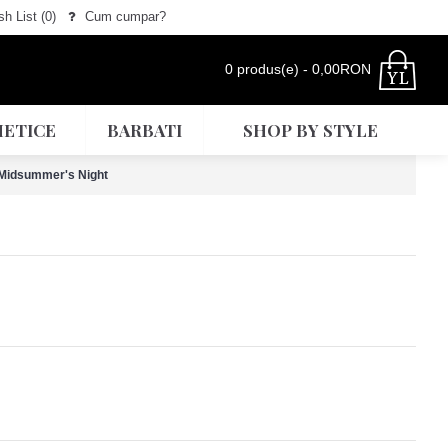
h List (
0
)
Cum cumpar?
0 produs(e) - 0,00RON
ETICE
BARBATI
SHOP BY STYLE
Midsummer's Night