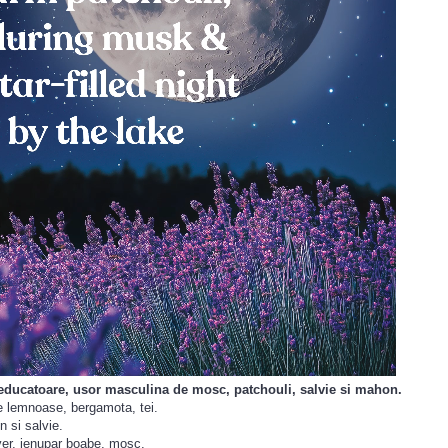
seducatoare, usor masculina de mosc, patchouli, salvie si mahon.
e lemnoase
,
bergamota
,
tei
.
in si salvie.
ver
,
ienupar
boabe
,
mosc.