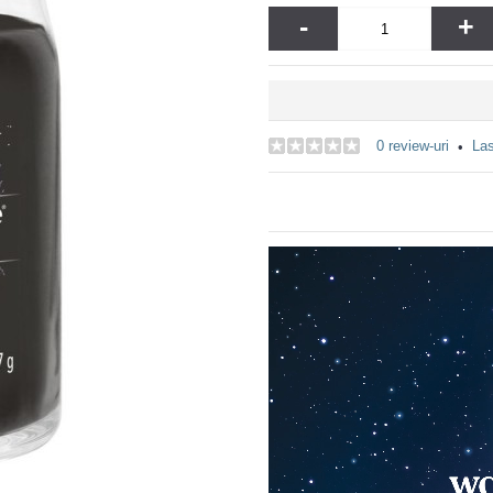
-
+
0 review-uri
Las
•