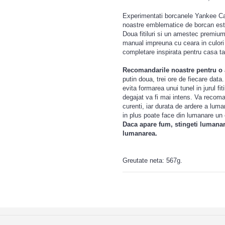
Experimentati borcanele Yankee Ca
noastre emblematice de borcan est
Doua fitiluri si un amestec premiu
manual impreuna cu ceara in culori 
completare inspirata pentru casa ta
Recomandarile noastre pentru o a
putin doua, trei ore de fiecare dat
evita formarea unui tunel in jurul f
degajat va fi mai intens. Va recoma
curenti, iar durata de ardere a luma
in plus poate face din lumanare un o
Daca apare fum, stingeti lumanarea
lumanarea.
Greutate neta: 567g.