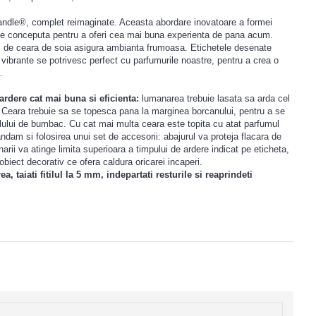
ndle®, complet reimaginate. Aceasta abordare inovatoare a formei
e conceputa pentru a oferi cea mai buna experienta de pana acum.
m de ceara de soia asigura ambianta frumoasa. Etichetele desenate
vibrante se potrivesc perfect cu parfumurile noastre, pentru a crea o
.
rdere cat mai buna si eficienta:
lumanarea trebuie lasata sa arda cel
a. Ceara trebuie sa se topesca pana la marginea borcanului, pentru a se
itilului de bumbac. Cu cat mai multa ceara este topita cu atat parfumul
ndam si folosirea unui set de accesorii: abajurul va proteja flacara de
narii va atinge limita superioara a timpului de ardere indicat pe eticheta,
biect decorativ ce ofera caldura oricarei incaperi.
, taiati fitilul la 5 mm, indepartati resturile si reaprindeti