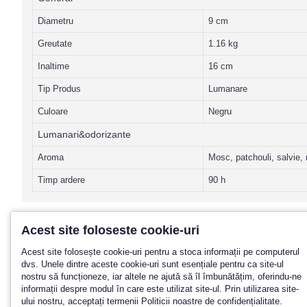
Diametru
9 cm
Greutate
1.16 kg
Inaltime
16 cm
Tip Produs
Lumanare
Culoare
Negru
Lumanari&odorizante
Aroma
Mosc, patchouli, salvie
Timp ardere
90 h
Acest site foloseste cookie-uri
Acest site folosește cookie-uri pentru a stoca informații pe computerul
Promotii? Noutati? Aboneaza-te la n
dvs. Unele dintre aceste cookie-uri sunt esențiale pentru ca site-ul
nostru să funcționeze, iar altele ne ajută să îl îmbunătățim, oferindu-ne
informații despre modul în care este utilizat site-ul. Prin utilizarea site-
ului nostru, acceptați termenii Politicii noastre de confidențialitate.