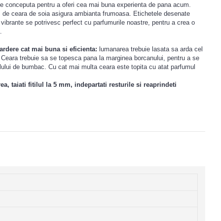
e conceputa pentru a oferi cea mai buna experienta de pana acum.
m de ceara de soia asigura ambianta frumoasa. Etichetele desenate
vibrante se potrivesc perfect cu parfumurile noastre, pentru a crea o
.
rdere cat mai buna si eficienta:
lumanarea trebuie lasata sa arda cel
a. Ceara trebuie sa se topesca pana la marginea borcanului, pentru a se
itilului de bumbac. Cu cat mai multa ceara este topita cu atat parfumul
, taiati fitilul la 5 mm, indepartati resturile si reaprindeti