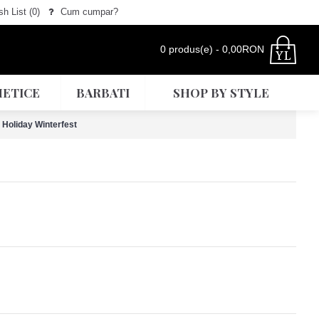
h List (
0
)
Cum cumpar?
0 produs(e) - 0,00RON
ETICE
BARBATI
SHOP BY STYLE
Holiday Winterfest