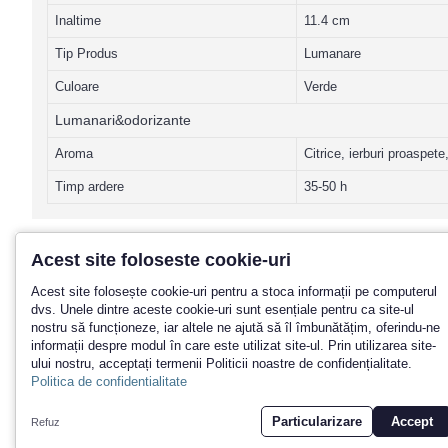
Inaltime
11.4 cm
Tip Produs
Lumanare
Culoare
Verde
Lumanari&odorizante
Aroma
Citrice, ierburi proaspete
Timp ardere
35-50 h
Acest site foloseste cookie-uri
Acest site folosește cookie-uri pentru a stoca informații pe computerul
Promotii? Noutati? Aboneaza-te la n
dvs. Unele dintre aceste cookie-uri sunt esențiale pentru ca site-ul
nostru să funcționeze, iar altele ne ajută să îl îmbunătățim, oferindu-ne
informații despre modul în care este utilizat site-ul. Prin utilizarea site-
ului nostru, acceptați termenii Politicii noastre de confidențialitate.
Politica de confidentialitate
Particularizare
Accept
Refuz
© 2026 Yankeeland SRL