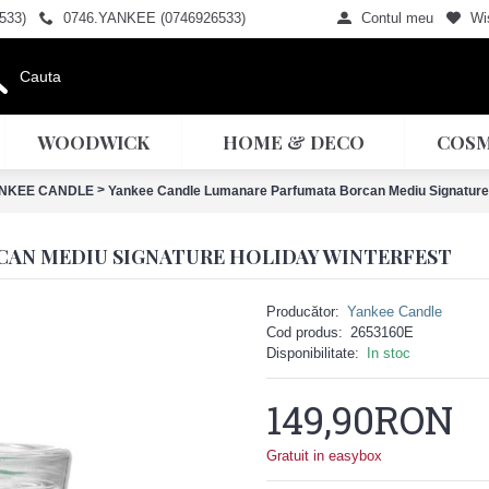
533)
0746.YANKEE (0746926533)
Contul meu
Wis
WOODWICK
HOME & DECO
COSM
>
NKEE CANDLE
Yankee Candle Lumanare Parfumata Borcan Mediu Signature 
AN MEDIU SIGNATURE HOLIDAY WINTERFEST
Producător:
Yankee Candle
Cod produs:
2653160E
Disponibilitate:
In stoc
149,90RON
Gratuit in easybox