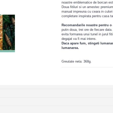
noastre emblematice de borcan est
Doua fitiluri si un amestec premiu
manual impreuna cu ceara in culori 
completare inspirata pentru casa ta
Recomandarile noastre pentru o a
putin doua, trei ore de fiecare dat
evita formarea unui tunel in jurul f
degajat va fi mai intens.
Daca apare fum, stingeti lumanarea
lumanarea.
Greutate neta: 368g.