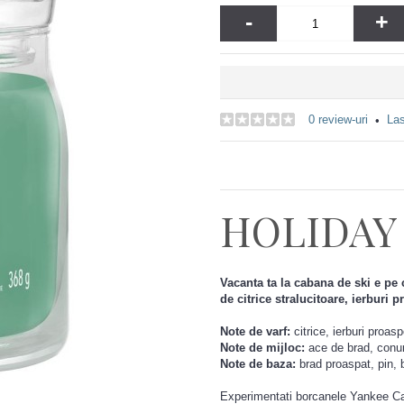
-
+
0 review-uri
Las
•
HOLIDAY
Vacanta ta la cabana de ski e pe 
de citrice stralucitoare, ierburi 
Note de varf:
citrice, ierburi proas
Note de mijloc:
ace de brad, conur
Note de baza:
brad proaspat, pin, 
Experimentati borcanele Yankee Ca