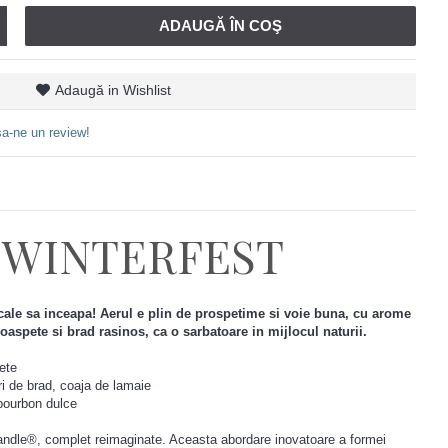
ADAUGĂ ÎN COŞ
Adaugă in Wishlist
a-ne un review!
 WINTERFEST
cale sa inceapa!
Aerul e plin de prospetime si voie buna, cu arome
proaspete si brad rasinos, ca o sarbatoare in mijlocul naturii.
pete
i de brad, coaja de lamaie
bourbon dulce
ndle®, complet reimaginate. Aceasta abordare inovatoare a formei