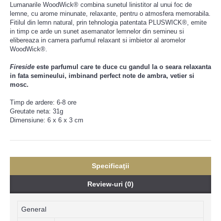
Lumanarile WoodWick® combina sunetul linistitor al unui foc de
lemne, cu arome minunate, relaxante, pentru o atmosfera memorabila.
Fitilul din lemn natural, prin tehnologia patentata PLUSWICK®, emite
in timp ce arde un sunet asemanator lemnelor din semineu si
elibereaza in camera parfumul relaxant si imbietor al aromelor
WoodWick®.
Fireside
este parfumul care te duce cu gandul la o seara relaxanta
in fata semineului, imbinand perfect note de ambra, vetier si
mosc.
Timp de ardere: 6-8 ore
Greutate neta: 31g
Dimensiune: 6 x 6 x 3 cm
Specificaţii
Review-uri (0)
General