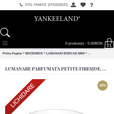
0741.YANKEE (0741926533)
0 produs(e) - 0,00RON
>
>
>
Prima Pagina
WOODWICK
LUMANARI BORCAN MINI
Lumanare Parfuma
LUMANARE PARFUMATA PETITE FIRESIDE, WOODWICK®
-20%