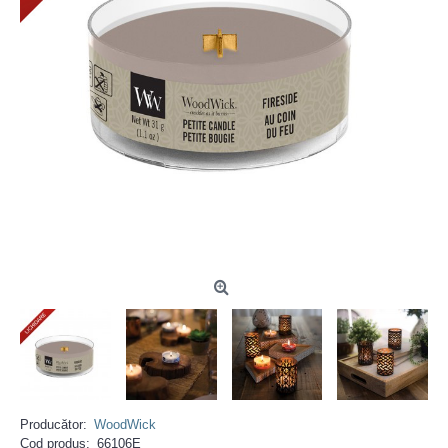
Producător:
WoodWick
Cod produs:
66106E