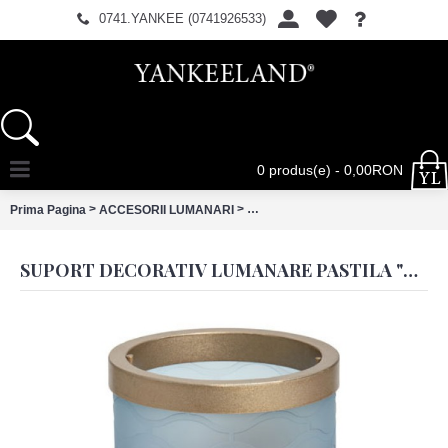
0741.YANKEE (0741926533)
0 produs(e) - 0,00RON
>
>
Prima Pagina
ACCESORII LUMANARI
Suport decorativ lumanare pastila 
SUPORT DECORATIV LUMANARE PASTILA "TWILIGHT DUSK", YANKEE CANDLE