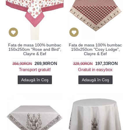
Fata de masa 100% bumbac
Fata de masa 100% bumbac
150x250cm "Rose and Bird",
150x250cm "Cosy Lodge",
Clayre & Eef
Clayre & Eef
269,90RON
197,33RON
356,90RON
328,90RON
Transport gratuit!
Gratuit in easybox
Adaugă în Coş
Adaugă în Coş