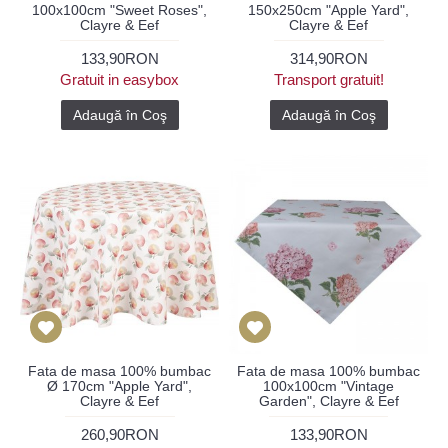
100x100cm "Sweet Roses",
150x250cm "Apple Yard",
Clayre & Eef
Clayre & Eef
133,90RON
314,90RON
Gratuit in easybox
Transport gratuit!
Adaugă în Coş
Adaugă în Coş
Fata de masa 100% bumbac
Fata de masa 100% bumbac
Ø 170cm "Apple Yard",
100x100cm "Vintage
Clayre & Eef
Garden", Clayre & Eef
260,90RON
133,90RON