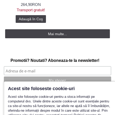
264,90RON
Transport gratuit!
Adaugă în Coş
Mai multe...
Promotii? Noutati? Aboneaza-te la newsletter!
Acest site foloseste cookie-uri
Povestea noastra
Acest site folosește cookie-uri pentru a stoca informații pe
computerul dvs. Unele dintre aceste cookie-uri sunt esențiale pentru
Cum cumpar?
ca site-ul nostru să funcționeze, iar altele ne ajută să îl îmbunătățim,
Termeni si conditii
oferindu-ne informații despre modul în care este utilizat site-ul. Prin
Politica de retur