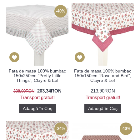
-40%
Fata de masa 100% bumbac
Fata de masa 100% bumbac
150x250cm "Pretty Little
150x150cm "Rose and Bird",
Things", Clayre & Eef
Clayre & Eef
203,34RON
213,90RON
338,90RON
Transport gratuit!
Transport gratuit!
Adaugă în Coş
Adaugă în Coş
-24%
-40%