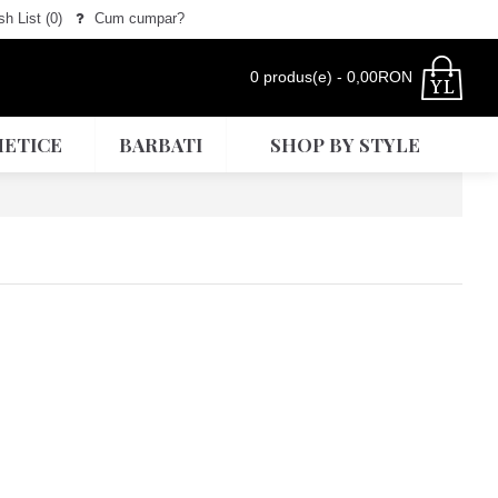
h List (
0
)
Cum cumpar?
0 produs(e) - 0,00RON
ETICE
BARBATI
SHOP BY STYLE