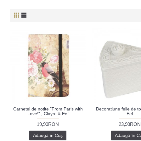
Carnetel de notite "From Paris with
Decoratiune felie de to
Love!" , Clayre & Eef
Eef
19,90RON
23,90RON
Adaugă în Coş
Adaugă în C