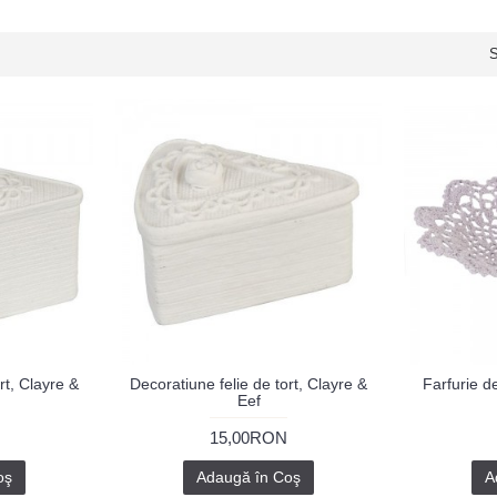
S
rt, Clayre &
Decoratiune felie de tort, Clayre &
Farfurie d
Eef
15,00RON
oş
Adaugă în Coş
A