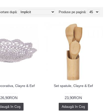
ortare după:
Produse pe pagină:
ecorativa, Clayre & Eef
Set spatule, Clayre & Eef
26,90RON
23,90RON
daugă în Coş
Adaugă în Coş