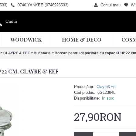
533)
0746.YANKEE (0746926533)
Contul meu
Wis
WOODWICK
HOME & DECO
COSM
>
>
>
CLAYRE & EEF
Bucatarie
Borcan pentru depozitare cu capac Ø 10*22 cm
22 CM, CLAYRE & EEF
Producător:
Clayre&Eef
Cod produs:
6GL2384L
Disponibilitate:
In stoc
27,90RON