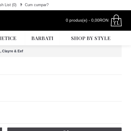
h List (
0
)
Cum cumpar?
0 produs(e) - 0,00RON
ETICE
BARBATI
SHOP BY STYLE
, Clayre & Eef