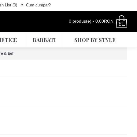
h List (
0
)
Cum cumpar?
0 produs(e) - 0,00RON
ETICE
BARBATI
SHOP BY STYLE
re & Eef