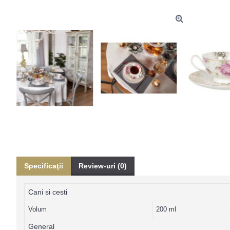
Specificaţii
Review-uri (0)
Cani si cesti
Volum
200 ml
General