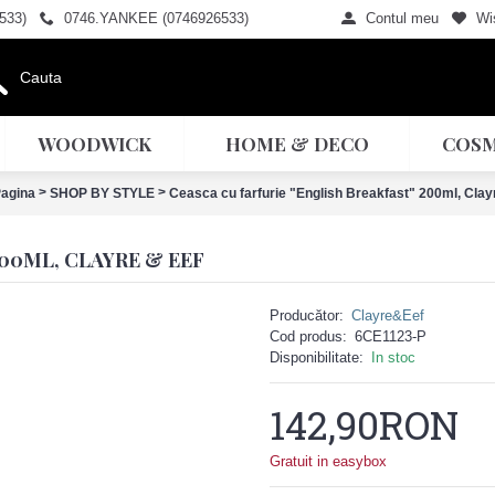
533)
0746.YANKEE (0746926533)
Contul meu
Wis
WOODWICK
HOME & DECO
COSM
>
>
Pagina
SHOP BY STYLE
Ceasca cu farfurie "English Breakfast" 200ml, Clay
00ML, CLAYRE & EEF
Producător:
Clayre&Eef
Cod produs:
6CE1123-P
Disponibilitate:
In stoc
142,90RON
Gratuit in easybox