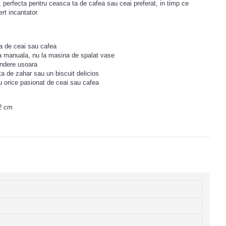
 perfecta pentru ceasca ta de cafea sau ceai preferat, in timp ce
ert incantator.
a de ceai sau cafea
 manuala, nu la masina de spalat vase
rindere usoara
ita de zahar sau un biscuit delicios
 orice pasionat de ceai sau cafea
2 cm