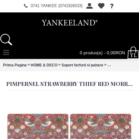
0741.YANKEE (0741926533)
0 produs(e) - 0,00RON
>
>
>
Prima Pagina
HOME & DECO
Suport farfurii si pahare
PIMPERNEL Strawb
PIMPERNEL STRAWBERRY THIEF RED MORRIS & CO SET 4 PLACEMATS LARGE 40.10 X 29.80CM