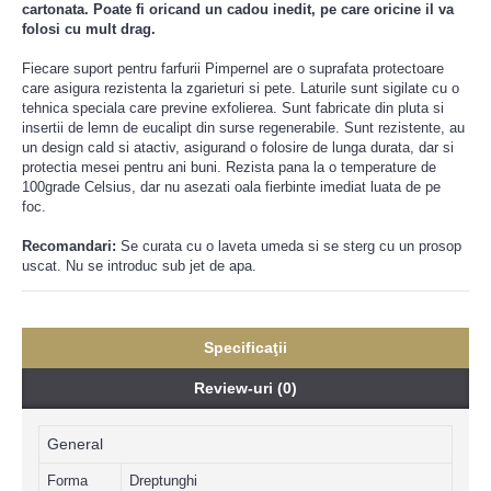
cartonata. Poate fi oricand un cadou inedit, pe care oricine il va
folosi cu mult drag.
Fiecare suport pentru farfurii Pimpernel are o suprafata protectoare
care asigura rezistenta la zgarieturi si pete. Laturile sunt sigilate cu o
tehnica speciala care previne exfolierea. Sunt fabricate din pluta si
insertii de lemn de eucalipt din surse regenerabile. Sunt rezistente, au
un design cald si atactiv, asigurand o folosire de lunga durata, dar si
protectia mesei pentru ani buni. Rezista pana la o temperature de
100grade Celsius, dar nu asezati oala fierbinte imediat luata de pe
foc.
Recomandari:
Se curata cu o laveta umeda si se sterg cu un prosop
uscat. Nu se introduc sub jet de apa.
Specificaţii
Review-uri (0)
General
Forma
Dreptunghi