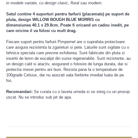
in modele variate, cu design clasic, floral sau modern.
Setul contine 4 suporturi pentru farfurii (placemats) pe suport de
pluta, design WILLOW BOUGH BLUE MORRIS cu
dimensiunea 40.1 x 29.8cm. Poate fi oricand un cadou inedit, pe
care oricine il va folosi cu mult drag.
Fiecare suport pentru farfurii Pimpernel are o suprafata protectoare
care asigura rezistenta la zgarieturi si pete. Laturile sunt sigilate cu o
tehnica speciala care previne exfolierea. Sunt fabricate din pluta si
insertii de lemn de eucalipt din surse regenerabile. Sunt rezistente, au
un design cald si atactiv, asigurand o folosire de lunga durata, dar si
protectia mesei pentru ani buni. Rezista pana la o temperature de
100grade Celsius, dar nu asezati oala fierbinte imediat luata de pe
foc.
Recomandari:
Se curata cu o laveta umeda si se sterg cu un prosop
uscat. Nu se introduc sub jet de apa.