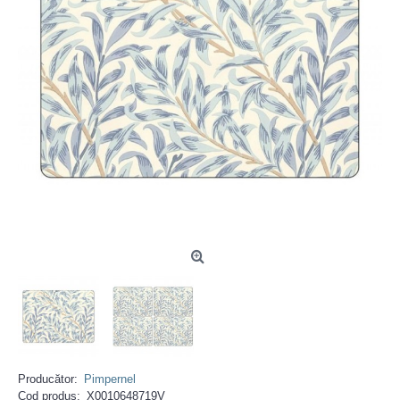
Producător:
Pimpernel
Cod produs:
X0010648719V