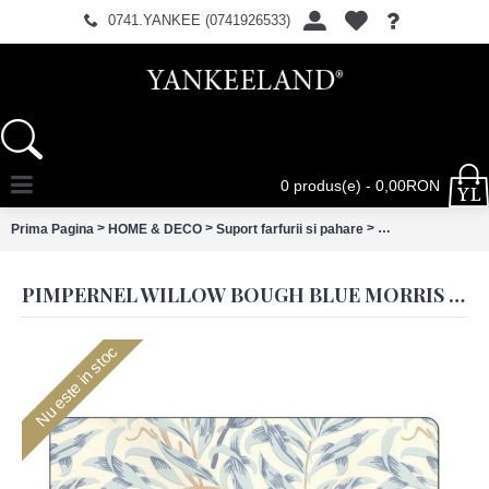
0741.YANKEE (0741926533)
0 produs(e) - 0,00RON
>
>
>
Prima Pagina
HOME & DECO
Suport farfurii si pahare
PIMPERNEL Willow
PIMPERNEL WILLOW BOUGH BLUE MORRIS SET 4 PLACEMATS LARGE 40.10X29.80CM
Nu este in stoc