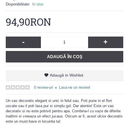
Disponibilitate:
In stoc
94,90RON
-
+
ADAUGĂ ÎN COŞ
Adaugă in Wishlist
0 review-uri
Lasa-ne un review!
•
Un vas decorativ elegant si unic in felul sau. Poti pune in el flori
uscate sau il poti lasa pur si simplu gol. Dar atentie! Este un vas
decorativ si nu este potrivit pentru apa. Combina-l cu vaze de diferite
inaltimi si creeaza un efect jucaus. Oricum ar fi, acest ulcior decorativ
este un must-have in locuinta ta!