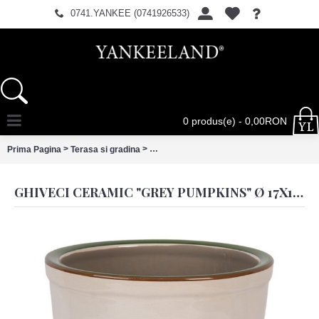
0741.YANKEE (0741926533)
0 produs(e) - 0,00RON
>
>
Prima Pagina
Terasa si gradina
Ghiveci ceramic "Grey Pumpkins" Ø 17x1
GHIVECI CERAMIC "GREY PUMPKINS" Ø 17X16 CM, CLAYRE & EEF